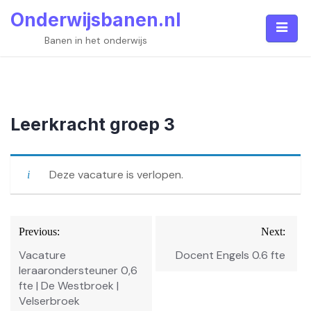
Skip
Onderwijsbanen.nl
to
content
Banen in het onderwijs
Leerkracht groep 3
Deze vacature is verlopen.
Bericht
Previous:
Next:
navigatie
Vacature
Docent Engels 0.6 fte
leraarondersteuner 0,6
fte | De Westbroek |
Velserbroek