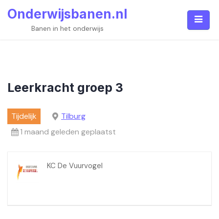
Skip
Onderwijsbanen.nl
to
content
Banen in het onderwijs
Leerkracht groep 3
Tijdelijk
Tilburg
1 maand geleden geplaatst
KC De Vuurvogel