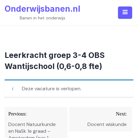
Skip
Onderwijsbanen.nl
to
content
Banen in het onderwijs
Leerkracht groep 3-4 OBS
Wantijschool (0,6-0,8 fte)
Deze vacature is verlopen.
Bericht
Previous:
Next:
navigatie
Docent Natuurkunde
Docent wiskunde
en NaSk 1e graad –
Amsterdam (per 1