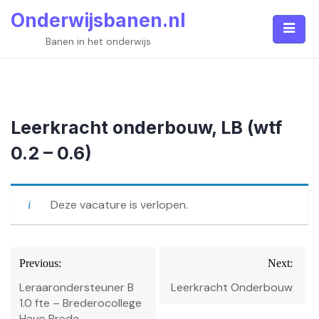
Skip
Onderwijsbanen.nl
to
content
Banen in het onderwijs
Leerkracht onderbouw, LB (wtf
0.2 – 0.6)
Deze vacature is verlopen.
Bericht
Previous:
Next:
navigatie
Leraarondersteuner B
Leerkracht Onderbouw
1.0 fte – Brederocollege
Havo Breda