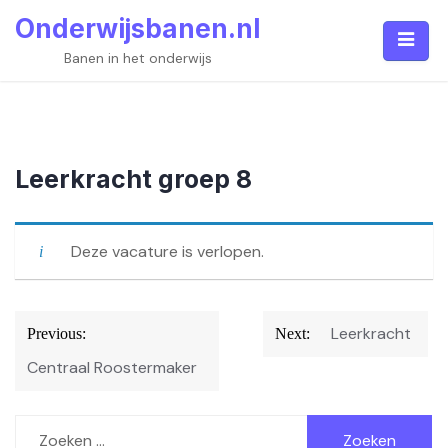
Skip
Onderwijsbanen.nl
to
content
Banen in het onderwijs
Leerkracht groep 8
Deze vacature is verlopen.
Bericht
Leerkracht
Previous:
Next:
navigatie
Centraal Roostermaker
Zoeken
naar: