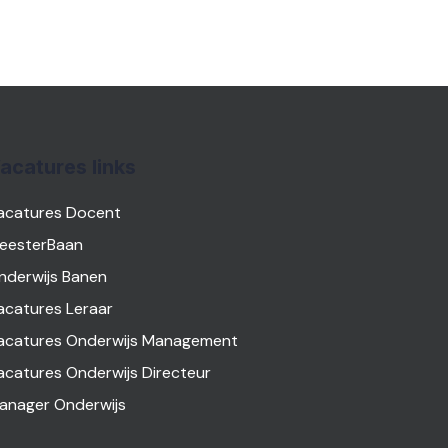
acatures links
acatures Docent
eesterBaan
nderwijs Banen
acatures Leraar
acatures Onderwijs Management
acatures Onderwijs Directeur
anager Onderwijs