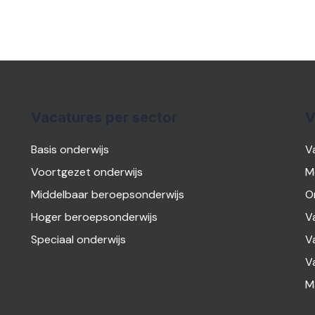
Vacatures per sector
V
Basis onderwijs
V
Voortgezet onderwijs
M
Middelbaar beroepsonderwijs
O
Hoger beroepsonderwijs
V
Speciaal onderwijs
V
V
M