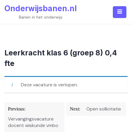
Skip
Onderwijsbanen.nl
to
content
Banen in het onderwijs
Leerkracht klas 6 (groep 8) 0,4
fte
Deze vacature is verlopen.
Bericht
Open sollicitatie
Previous:
Next:
navigatie
Vervangingsvacature
docent wiskunde vmbo