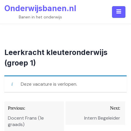
Skip
Onderwijsbanen.nl
to
content
Banen in het onderwijs
Leerkracht kleuteronderwijs
(groep 1)
Deze vacature is verlopen.
Bericht
Previous:
Next:
navigatie
Docent Frans (1e
Intern Begeleider
graads)