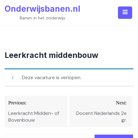
Skip
Onderwijsbanen.nl
to
content
Banen in het onderwijs
Leerkracht middenbouw
Deze vacature is verlopen.
Bericht
Previous:
Next:
navigatie
Leerkracht Midden- of
Docent Nederlands 2e
Bovenbouw
gr.
Zoeken