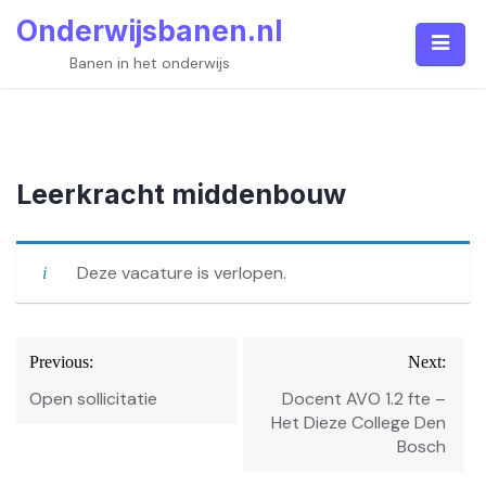
Skip
Onderwijsbanen.nl
to
content
Banen in het onderwijs
Leerkracht middenbouw
Deze vacature is verlopen.
Bericht
Previous:
Next:
navigatie
Open sollicitatie
Docent AVO 1.2 fte –
Het Dieze College Den
Bosch