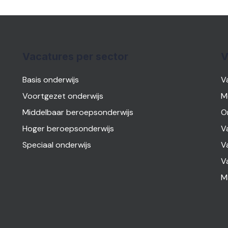
Vacatures per sector
V
Basis onderwijs
V
Voortgezet onderwijs
M
Middelbaar beroepsonderwijs
O
Hoger beroepsonderwijs
V
Speciaal onderwijs
V
V
M