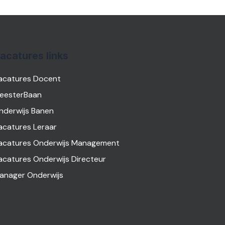
acatures links
acatures Docent
eesterBaan
nderwijs Banen
acatures Leraar
acatures Onderwijs Management
acatures Onderwijs Directeur
anager Onderwijs