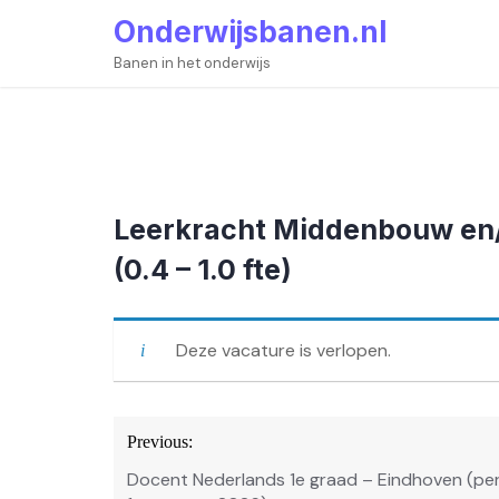
Skip
Onderwijsbanen.nl
to
content
Banen in het onderwijs
Leerkracht Middenbouw en/
(0.4 – 1.0 fte)
Deze vacature is verlopen.
Bericht
Previous:
navigatie
Docent Nederlands 1e graad – Eindhoven (pe