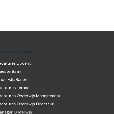
acatures links
acatures Docent
eesterBaan
nderwijs Banen
acatures Leraar
acatures Onderwijs Management
acatures Onderwijs Directeur
anager Onderwijs