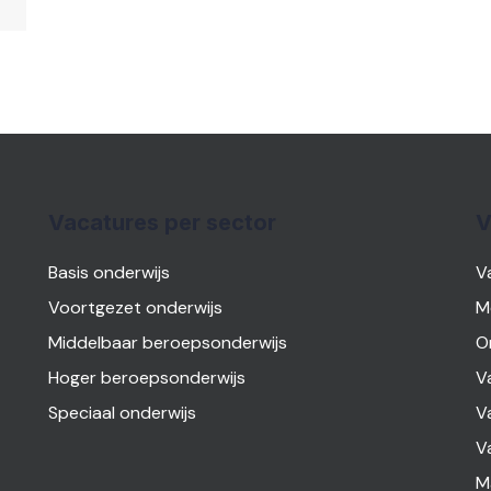
Vacatures per sector
V
Basis onderwijs
V
Voortgezet onderwijs
M
Middelbaar beroepsonderwijs
O
Hoger beroepsonderwijs
V
Speciaal onderwijs
V
V
M