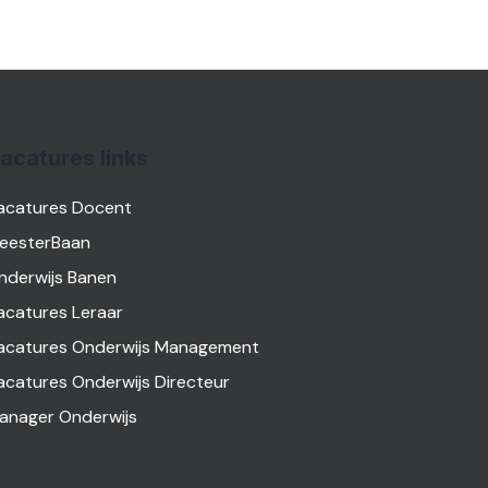
acatures links
acatures Docent
eesterBaan
nderwijs Banen
acatures Leraar
acatures Onderwijs Management
acatures Onderwijs Directeur
anager Onderwijs