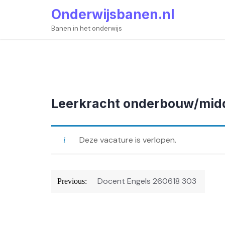
Skip
Onderwijsbanen.nl
to
content
Banen in het onderwijs
Leerkracht onderbouw/mi
Deze vacature is verlopen.
Bericht
Docent Engels 260618 303
Previous:
navigatie