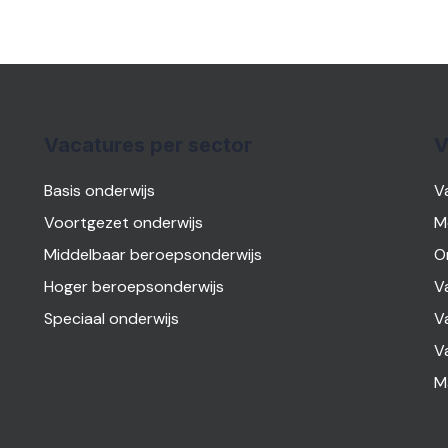
Vacatures per sector
V
Basis onderwijs
V
Voortgezet onderwijs
M
Middelbaar beroepsonderwijs
O
Hoger beroepsonderwijs
V
Speciaal onderwijs
V
V
M