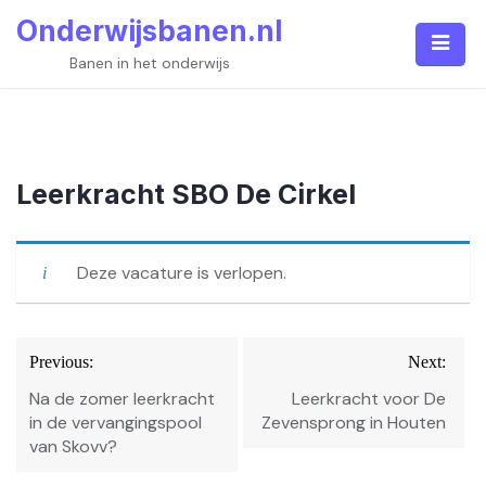
Skip
Onderwijsbanen.nl
to
content
Banen in het onderwijs
Leerkracht SBO De Cirkel
Deze vacature is verlopen.
Bericht
Previous:
Next:
navigatie
Na de zomer leerkracht
Leerkracht voor De
in de vervangingspool
Zevensprong in Houten
van Skovv?