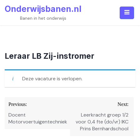
Skip
Onderwijsbanen.nl
to
content
Banen in het onderwijs
Leraar LB Zij-instromer
Deze vacature is verlopen.
Bericht
Previous:
Next:
navigatie
Docent
Leerkracht groep 1/2
Motorvoertuigentechniek
voor 0,4 fte (do/vr) IKC
Prins Bernhardschool