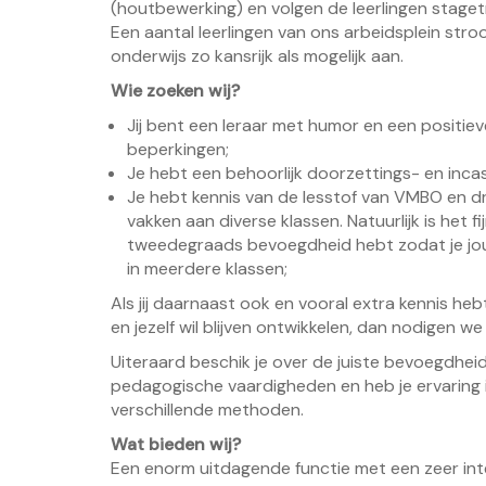
(houtbewerking) en volgen de leerlingen stage
Een aantal leerlingen van ons arbeidsplein stro
onderwijs zo kansrijk als mogelijk aan.
Wie zoeken wij?
Jij bent een leraar met humor en een positieve 
beperkingen;
Je hebt een behoorlijk doorzettings- en inca
Je hebt kennis van de lesstof van VMBO en d
vakken aan diverse klassen. Natuurlijk is het
tweedegraads bevoegdheid hebt zodat je jouw
in meerdere klassen;
Als jij daarnaast ook en vooral extra kennis h
en jezelf wil blijven ontwikkelen, dan nodigen we
Uiteraard beschik je over de juiste bevoegdhei
pedagogische vaardigheden en heb je ervaring i
verschillende methoden.
Wat bieden wij?
Een enorm uitdagende functie met een zeer inte