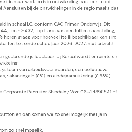
nkt in maatwerk en is in ontwikkeling naar een mooi
 Aansluiten bij de ontwikkelingen in de regio maakt dat
ld in schaal LC, conform CAO Primair Onderwijs. Dit
,- en €6432,- op basis van een fulltime aanstelling;
e horen graag voor hoeveel fte jij beschikbaar kan zijn;
 starten tot einde schooljaar 2026-2027, met uitzicht
 en gedurende je loopbaan bij Koraal wordt er ruimte en
ikkeling;
ysteem van arbeidsvoorwaarden, een collectieve
s, vakantiegeld (8%) en eindejaarsuitkering (8,33%).
ze Corporate Recruiter Shindaley Vos: 06-44398541 of
ebutton en dan komen we zo snel mogelijk met je in
om zo snel mogelijk.