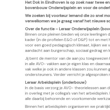
Het Dok in Eindhoven is op zoek naar twee e
bovenbouw Onderwijsplein en voor de onderbo
We zoeken bij voorkeur iemand die zo snel mog
verwelkomen we je graag vanaf het nieuwe sc
Over de functie – Leraar Onderwijsplein (bo
Binnen onze pleinen bieden wij onze leerlinge
kader (in de profielen E&O of D&P) tot en met h
voor een goed pedagogisch klimaat, kijken we 
aandacht aan burgerschap, sociaal gedrag en le
Jij bent de mentor van de aan jou toegewezen kl
in alle AVO- vakken aan je eigen klas en daarnaa
vak welke je ook in andere klassen zou kunnen 
ondersteuners. Verder verricht je afgesproken
Leraar Arbeidsplein (onderbouw)
In de basis verzorg je AVO- theorielessen aan 
in overleg met je collega’s van het arbeidsplei
alle daarbij behorende en voorkomende werkz
Binnen het arbeidsplein organiseren we praktijk