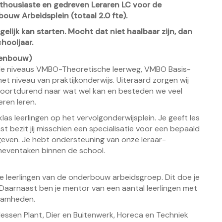
nthousiaste en gedreven Leraren LC voor de
uw Arbeidsplein (totaal 2.0 fte).
elijk kan starten. Mocht dat niet haalbaar zijn, dan
hooljaar.
venbouw)
n de niveaus VMBO-Theoretische leerweg, VMBO Basis-
et niveau van praktijkonderwijs. Uiteraard zorgen wij
voortdurend naar wat wel kan en besteden we veel
ren leren.
as leerlingen op het vervolgonderwijsplein. Je geeft les
st bezit jij misschien een specialisatie voor een bepaald
geven. Je hebt ondersteuning van onze leraar-
 neventaken binnen de school.
de leerlingen van de onderbouw arbeidsgroep. Dit doe je
n. Daarnaast ben je mentor van een aantal leerlingen met
aamheden.
lessen Plant, Dier en Buitenwerk, Horeca en Techniek