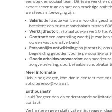
een sterk en sociaal team. Dit team werkt en de
expertisecentrum en met een prachtige ambitie!
we steeds in beweging zijn.
Salaris
:
de functie van Leraar wordt ingeschaa
betekent een bruto maandsalaris tussen €3644
Werktijdfactor
:
in totaal zoeken we 2.0 fte. W
Contract:
een aanstelling waarbij je zsm kan
op een vast dienstverband;
Persoonlijke ontwikkeling
:
na je start bij ons
begeleiding geboden voor je persoonlijke ontw
Goede arbeidsvoorwaarden
:
een meerkeuzes
zorgverzekering, doorbetaalde schoolvakantie
Meer informatie
Heb je nog vragen, kom dan in contact met on
solliciterenso@koraal.nl.
Enthousiast?
Leuk! Reageer dan via onderstaande sollicitati
contact.
We hanteren geen sluitingstermijn, reageer daar