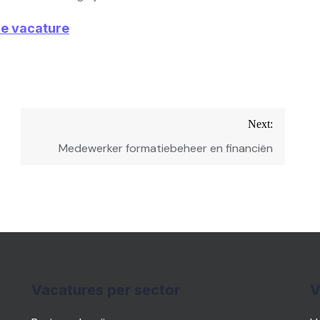
ze vacature
Next:
Medewerker formatiebeheer en financiën
Vacatures per sector
V