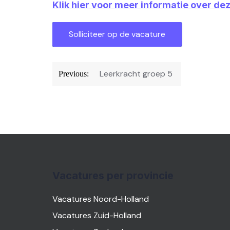
Klik hier voor meer informatie over de
Bericht
Leerkracht groep 5
Previous:
navigatie
Vacatures per provincie
Vacatures Noord-Holland
Vacatures Zuid-Holland