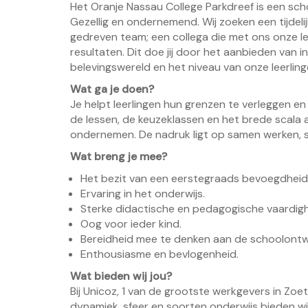
Het Oranje Nassau College Parkdreef is een schoo
Gezellig en ondernemend. Wij zoeken een tijdeli
gedreven team; een collega die met ons onze le
resultaten. Dit doe jij door het aanbieden van i
belevingswereld en het niveau van onze leerling
Wat ga je doen?
Je helpt leerlingen hun grenzen te verleggen en h
de lessen, de keuzeklassen en het brede scala aa
ondernemen. De nadruk ligt op samen werken, s
Wat breng je mee?
Het bezit van een eerstegraads bevoegdheid v
Ervaring in het onderwijs.
Sterke didactische en pedagogische vaardig
Oog voor ieder kind.
Bereidheid mee te denken aan de schoolontwi
Enthousiasme en bevlogenheid.
Wat bieden wij jou?
Bij Unicoz, 1 van de grootste werkgevers in Zoete
dynamiek, sfeer en soorten onderwijs bieden wij