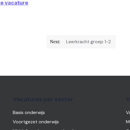
ze vacature
Leerkracht groep 1-2
Next:
Vacatures per sector
V
Basis onderwijs
V
Voortgezet onderwijs
M