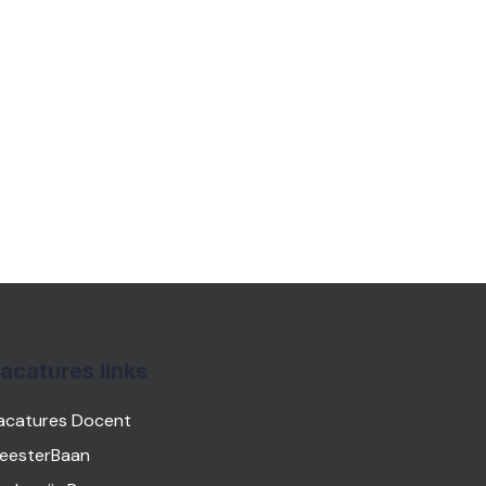
acatures links
acatures Docent
eesterBaan