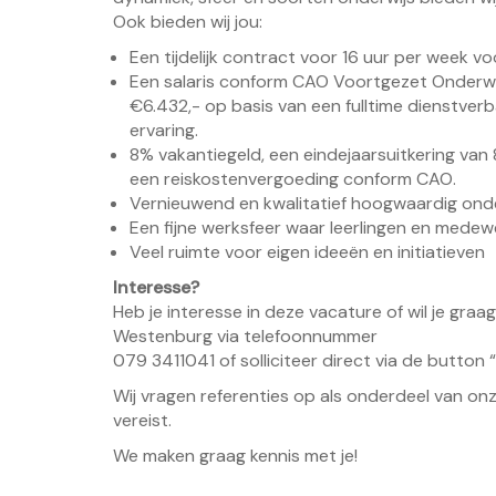
Ook bieden wij jou:
Een tijdelijk contract voor 16 uur per week v
Een salaris conform CAO Voortgezet Onderwij
€6.432,- op basis van een fulltime dienstverban
ervaring.
8% vakantiegeld, een eindejaarsuitkering van
een reiskostenvergoeding conform CAO.
Vernieuwend en kwalitatief hoogwaardig onde
Een fijne werksfeer waar leerlingen en medewer
Veel ruimte voor eigen ideeën en initiatieven
Interesse?
Heb je interesse in deze vacature of wil je gr
Westenburg via telefoonnummer
079 3411041 of solliciteer direct via de button 
Wij vragen referenties op als onderdeel van on
vereist.
We maken graag kennis met je!