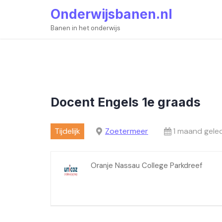
Skip
Onderwijsbanen.nl
to
content
Banen in het onderwijs
Docent Engels 1e graads
Tijdelijk
Zoetermeer
1 maand gele
Oranje Nassau College Parkdreef