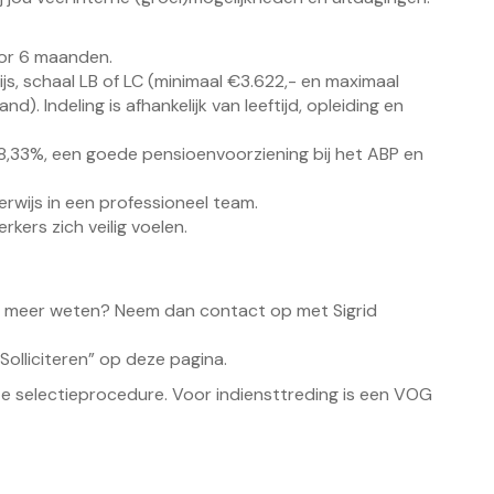
oor 6 maanden.
s, schaal LB of LC (minimaal €3.622,- en maximaal
d). Indeling is afhankelijk van leeftijd, opleiding en
 8,33%, een goede pensioenvoorziening bij het ABP en
rwijs in een professioneel team.
kers zich veilig voelen.
aag meer weten? Neem dan contact op met Sigrid
“Solliciteren” op deze pagina.
ze selectieprocedure. Voor indiensttreding is een VOG