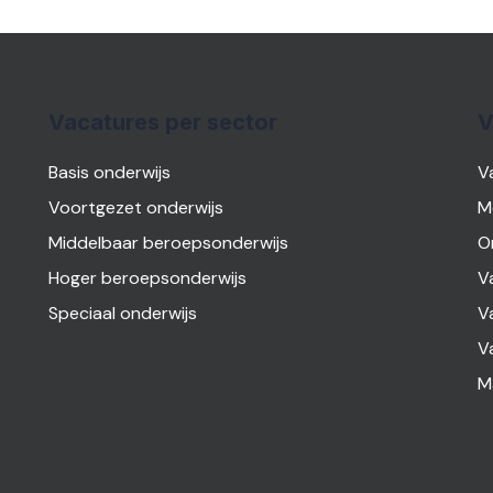
Vacatures per sector
V
Basis onderwijs
V
Voortgezet onderwijs
M
Middelbaar beroepsonderwijs
O
Hoger beroepsonderwijs
V
Speciaal onderwijs
V
V
M