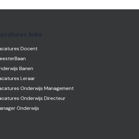
acatures links
acatures Docent
eesterBaan
nderwijs Banen
acatures Leraar
acatures Onderwijs Management
acatures Onderwijs Directeur
anager Onderwijs