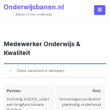
Skip
Onderwijsbanen.nl
to
content
Banen in het onderwijs
Medewerker Onderwijs &
Kwaliteit
Deze vacature is verlopen.
Bericht
Previous:
Next:
navigatie
Stichting SchOOL zoekt
Uitvoeringscoördinator
een brugfunctionaris
planmatig onderhoud
(0,8 fte)