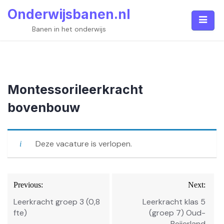
Skip
Onderwijsbanen.nl
to
content
Banen in het onderwijs
Montessorileerkracht
bovenbouw
Deze vacature is verlopen.
Bericht
Previous:
Next:
navigatie
Leerkracht groep 3 (0,8
Leerkracht klas 5
fte)
(groep 7) Oud-
Beijerland