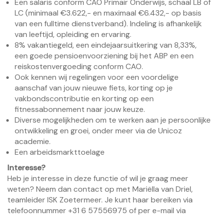
Een salaris conform CAO Primair Onderwijs, schaal LB of
LC (minimaal €3.622,- en maximaal €6.432,- op basis
van een fulltime dienstverband). Indeling is afhankelijk
van leeftijd, opleiding en ervaring.
8% vakantiegeld, een eindejaarsuitkering van 8,33%,
een goede pensioenvoorziening bij het ABP en een
reiskostenvergoeding conform CAO.
Ook kennen wij regelingen voor een voordelige
aanschaf van jouw nieuwe fiets, korting op je
vakbondscontributie en korting op een
fitnessabonnement naar jouw keuze.
Diverse mogelijkheden om te werken aan je persoonlijke
ontwikkeling en groei, onder meer via de Unicoz
academie.
Een arbeidsmarkttoelage
Interesse?
Heb je interesse in deze functie of wil je graag meer
weten? Neem dan contact op met Mariëlla van Driel,
teamleider ISK Zoetermeer. Je kunt haar bereiken via
telefoonnummer +31 6 57556975 of per e-mail via