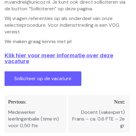
m.vandriel@unicoz.nl
. Je kunt ook direct solliciteren via
de button “Solliciteren” op deze pagina.
Wij vragen referenties op als onderdeel van onze
selectieprocedure. Voor indiensttreding is een VOG
vereist.
We maken graag kennis met je!
Klik hier voor meer informatie over deze
vacature
Bericht
Previous:
Next:
navigatie
Medewerker
Docent (vakexpert)
leerlingenbalie (time in)
Frans – ca. 0.6 FTE – 2e
voor 0,50 fte
gr