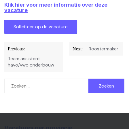
Klik hier voor meer informatie over deze
vacature
Bericht
Roostermaker
Previous:
Next:
navigatie
Team assistent
havo/vwo onderbouw
Zoeken
naar:
Vacatures per provincie