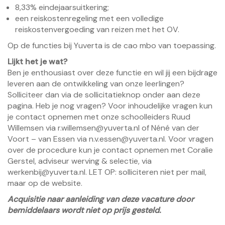
8,33% eindejaarsuitkering;
een reiskostenregeling met een volledige
reiskostenvergoeding van reizen met het OV.
Op de functies bij Yuverta is de cao mbo van toepassing.
Lijkt het je wat?
Ben je enthousiast over deze functie en wil jij een bijdrage
leveren aan de ontwikkeling van onze leerlingen?
Solliciteer dan via de sollicitatieknop onder aan deze
pagina. Heb je nog vragen? Voor inhoudelijke vragen kun
je contact opnemen met onze schoolleiders Ruud
Willemsen via
r.willemsen@yuverta.nl
of Néné van der
Voort – van Essen via
n.v.essen@yuverta.nl
. Voor vragen
over de procedure kun je contact opnemen met Coralie
Gerstel, adviseur werving & selectie, via
werkenbij@yuverta.nl
. LET OP: solliciteren niet per mail,
maar op de website.
Acquisitie naar aanleiding van deze vacature door
bemiddelaars wordt niet op prijs gesteld.