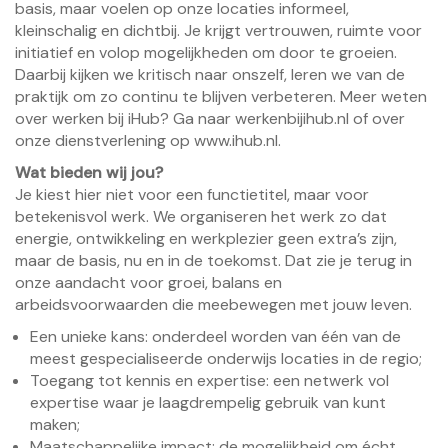
basis, maar voelen op onze locaties informeel,
kleinschalig en dichtbij. Je krijgt vertrouwen, ruimte voor
initiatief en volop mogelijkheden om door te groeien.
Daarbij kijken we kritisch naar onszelf, leren we van de
praktijk om zo continu te blijven verbeteren. Meer weten
over werken bij iHub? Ga naar werkenbijihub.nl of over
onze dienstverlening op www.ihub.nl.
Wat bieden wij jou?
Je kiest hier niet voor een functietitel, maar voor
betekenisvol werk. We organiseren het werk zo dat
energie, ontwikkeling en werkplezier geen extra’s zijn,
maar de basis, nu en in de toekomst. Dat zie je terug in
onze aandacht voor groei, balans en
arbeidsvoorwaarden die meebewegen met jouw leven.
Een unieke kans: onderdeel worden van één van de
meest gespecialiseerde onderwijs locaties in de regio;
Toegang tot kennis en expertise: een netwerk vol
expertise waar je laagdrempelig gebruik van kunt
maken;
Maatschappelijke impact: de mogelijkheid om écht