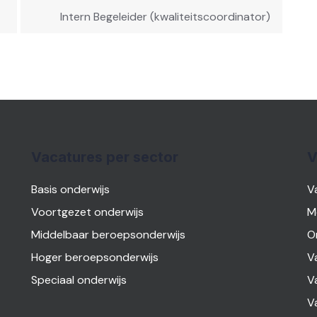
Intern Begeleider (kwaliteitscoordinator)
Vacatures per sector
V
Basis onderwijs
V
Voortgezet onderwijs
M
Middelbaar beroepsonderwijs
O
Hoger beroepsonderwijs
V
Speciaal onderwijs
V
V