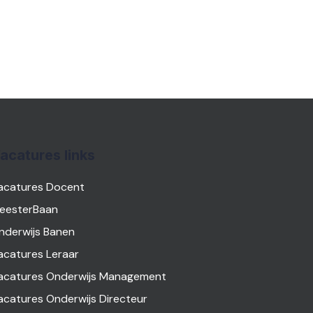
acatures links
acatures Docent
eesterBaan
nderwijs Banen
acatures Leraar
acatures Onderwijs Management
acatures Onderwijs Directeur