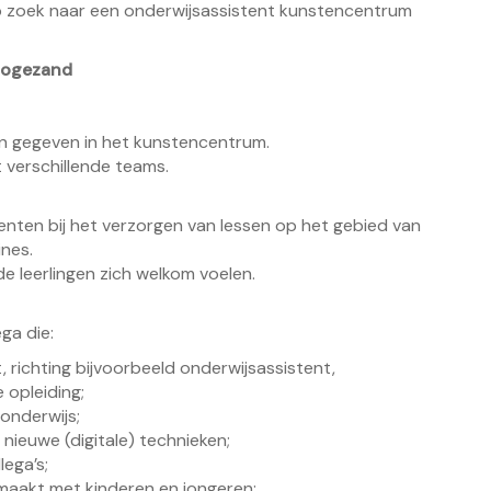
op zoek naar een onderwijsassistent kunstencentrum
Hoogezand
n gegeven in het kunstencentrum.
 verschillende teams.
enten bij het verzorgen van lessen op het gebied van
ines.
e leerlingen zich welkom voelen.
ga die:
 richting bijvoorbeeld onderwijsassistent,
 opleiding;
 onderwijs;
 nieuwe (digitale) technieken;
ega’s;
 maakt met kinderen en jongeren;