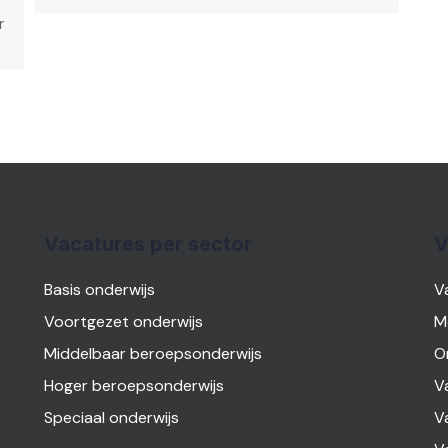
r
Vacatures per sector
V
Basis onderwijs
V
Voortgezet onderwijs
M
Middelbaar beroepsonderwijs
O
Hoger beroepsonderwijs
V
Speciaal onderwijs
V