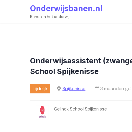
Skip
Onderwijsbanen.nl
to
content
Banen in het onderwijs
Onderwijsassistent (zwang
School Spijkenisse
Tijdelijk
Spijkenisse
3 maanden gel
Gelinck School Spijkenisse