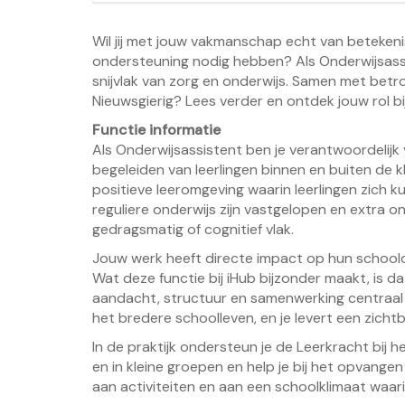
Wil jij met jouw vakmanschap echt van betekenis
ondersteuning nodig hebben? Als Onderwijsassis
snijvlak van zorg en onderwijs. Samen met betrok
Nieuwsgierig? Lees verder en ontdek jouw rol bij
Functie informatie
Als Onderwijsassistent ben je verantwoordelij
begeleiden van leerlingen binnen en buiten de kl
positieve leeromgeving waarin leerlingen zich k
reguliere onderwijs zijn vastgelopen en extra 
gedragsmatig of cognitief vlak.
Jouw werk heeft directe impact op hun schoolda
Wat deze functie bij iHub bijzonder maakt, is d
aandacht, structuur en samenwerking centraal s
het bredere schoolleven, en je levert een zichtb
In de praktijk ondersteun je de Leerkracht bij he
en in kleine groepen en help je bij het opvangen
aan activiteiten en aan een schoolklimaat waari