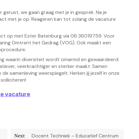
er gerust, we gaan graag met je in gesprek. Na je
act met je op. Reageren kan tot zolang de vacature
act op met Ester Batenburg via 06 36019759. Voor
klaring Omtrent het Gedrag (VOG). Ook maakt een
ieprocedure.
ving waarin diversiteit wordt omarmd en gewaardeerd.
eatiever, veerkrachtiger en sterker maakt. Samen
 de samenleving weerspiegelt. Herken jij jezelf in onze
olliciteren!
ze vacature
Docent Techniek – Educatief Centrum
Next: