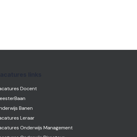
acatures links
acatures Docent
eesterBaan
nderwijs Banen
acatures Leraar
acatures Onderwijs Management