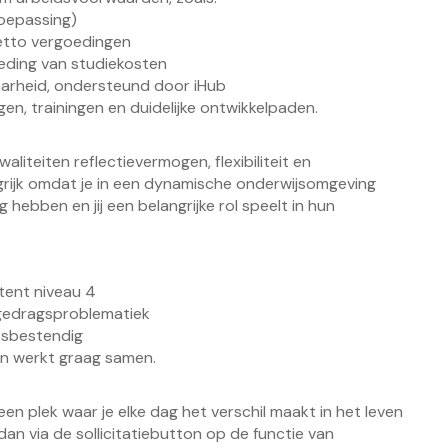
toepassing)
 netto vergoedingen
eding van studiekosten
aarheid, ondersteund door iHub
gen, trainingen en duidelijke ontwikkelpaden.
aliteiten reflectievermogen, flexibiliteit en
grijk omdat je in een dynamische onderwijsomgeving
hebben en jij een belangrijke rol speelt in hun
tent niveau 4
t gedragsproblematiek
essbestendig
 en werkt graag samen.
een plek waar je elke dag het verschil maakt in het leven
dan via de sollicitatiebutton op de functie van