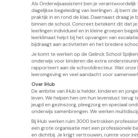
Als Onderwijsassistent ben je verantwoordelij
dagelijkse begeleiding van leerlingen. Jij bent d
praktijk in en rond de klas. Daarnaast draag je b
binnen de school. Concreet betekent dit dat je:
leerlingen individueel en in kleine groepen begel
leerklimaat helpt bij het opvangen van escalat
bijdraagt aan activiteiten en het bredere schoo
Je komt te werken op de Gelinck School Spijken
onderwijs voor kinderen die extra ondersteunin
rapporteert aan de schooldirecteur. Wat onze 
leeromgeving en veel aandacht voor samenwerki
Over iHub
De ambitie van iHub is helder, kinderen en jong
leven. We helpen hen om hun levenslust terug te
jeugd en gezinszorg, pleegzorg en speciaal ond
onderwijs samenbrengen. We werken multidisciplin
Bij iHub werken ruim 3000 betrokken profession
een grote organisatie met een professionele bas
en dichtbij. Je krijgt vertrouwen, ruimte voor i