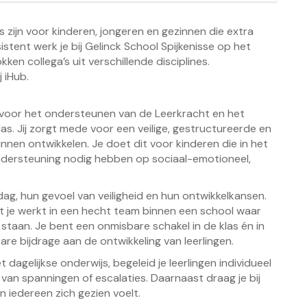
 zijn voor kinderen, jongeren en gezinnen die extra
tent werk je bij Gelinck School Spijkenisse op het
ken collega’s uit verschillende disciplines.
 iHub.
k voor het ondersteunen van de Leerkracht en het
as. Jij zorgt mede voor een veilige, gestructureerde en
unnen ontwikkelen. Je doet dit voor kinderen die in het
ondersteuning nodig hebben op sociaal-emotioneel,
g, hun gevoel van veiligheid en hun ontwikkelkansen.
at je werkt in een hecht team binnen een school waar
taan. Je bent een onmisbare schakel in de klas én in
are bijdrage aan de ontwikkeling van leerlingen.
t dagelijkse onderwijs, begeleid je leerlingen individueel
 van spanningen of escalaties. Daarnaast draag je bij
n iedereen zich gezien voelt.