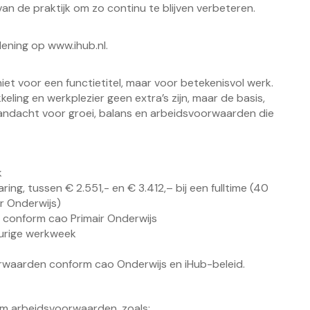
 van de praktijk om zo continu te blijven verbeteren.
lening op www.ihub.nl.
niet voor een functietitel, maar voor betekenisvol werk.
eling en werkplezier geen extra’s zijn, maar de basis,
 aandacht voor groei, balans en arbeidsvoorwaarden die
k
ing, tussen € 2.551,- en € 3.412,– bij een fulltime (40
r Onderwijs)
% conform cao Primair Onderwijs
-urige werkweek
rwaarden conform cao Onderwijs en iHub-beleid.
eem arbeidsvoorwaarden, zoals: