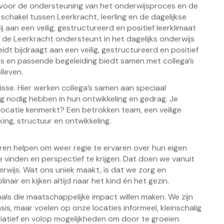
k voor de ondersteuning van het onderwijsproces en de
e schakel tussen Leerkracht, leerling en de dagelijkse
ij aan een veilig, gestructureerd en positief leerklimaat
 de Leerkracht ondersteunt in het dagelijks onderwijs
eidt bijdraagt aan een veilig, gestructureerd en positief
ies en passende begeleiding biedt samen met collega’s
lleven.
isse. Hier werken collega’s samen aan speciaal
g nodig hebben in hun ontwikkeling en gedrag. Je
locatie kenmerkt? Een betrokken team, een veilige
ng, structuur en ontwikkeling.
eren helpen om weer regie te ervaren over hun eigen
 vinden en perspectief te krijgen. Dat doen we vanuit
erwijs. Wat ons uniek maakt, is dat we zorg en
air en kijken altijd naar het kind én het gezin.
als die maatschappelijke impact willen maken. We zijn
is, maar voelen op onze locaties informeel, kleinschalig
nitiatief en volop mogelijkheden om door te groeien.