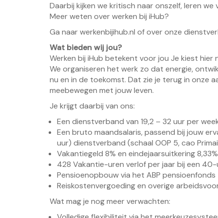
Daarbij kijken we kritisch naar onszelf, leren we
Meer weten over werken bij iHub?
Ga naar werkenbijihub.nl of over onze dienstver
Wat bieden wij jou?
Werken bij iHub betekent voor jou Je kiest hier 
We organiseren het werk zo dat energie, ontwikk
nu en in de toekomst. Dat zie je terug in onze
meebewegen met jouw leven.
Je krijgt daarbij van ons:
Een dienstverband van 19,2 – 32 uur per wee
Een bruto maandsalaris, passend bij jouw ervar
uur) dienstverband (schaal OOP 5, cao Primai
Vakantiegeld 8% en eindejaarsuitkering 8,33
428 Vakantie-uren verlof per jaar bij een 40
Pensioenopbouw via het ABP pensioenfonds
Reiskostenvergoeding en overige arbeidsvoo
Wat mag je nog meer verwachten:
Volledige flexibiliteit via het meerkeuzesyst