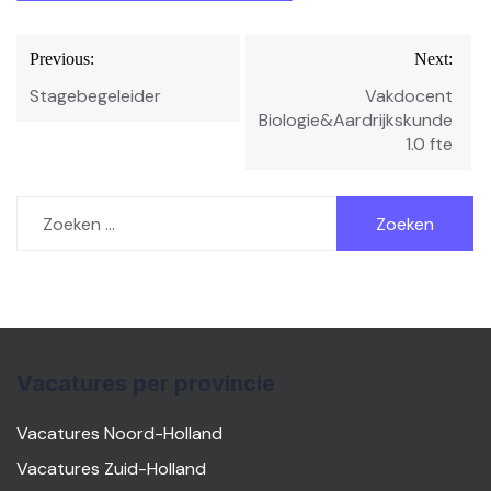
Bericht
Previous:
Next:
navigatie
Stagebegeleider
Vakdocent
Biologie&Aardrijkskunde
1.0 fte
Zoeken
naar:
Vacatures per provincie
Vacatures Noord-Holland
Vacatures Zuid-Holland