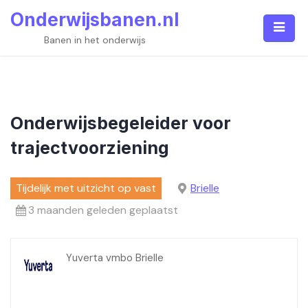
Skip
Onderwijsbanen.nl
to
content
Banen in het onderwijs
Onderwijsbegeleider voor
trajectvoorziening
Tijdelijk met uitzicht op vast
Brielle
3 maanden geleden geplaatst
Yuverta vmbo Brielle