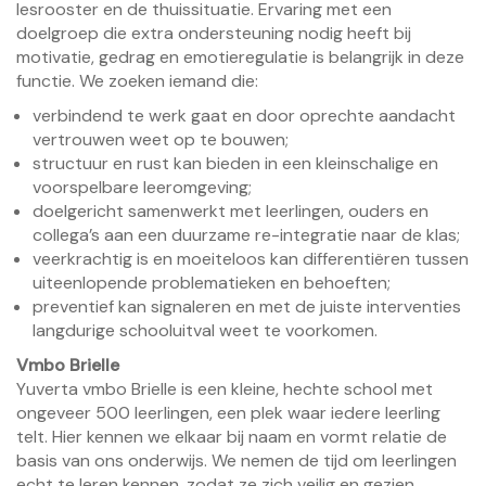
lesrooster en de thuissituatie. Ervaring met een
doelgroep die extra ondersteuning nodig heeft bij
motivatie, gedrag en emotieregulatie is belangrijk in deze
functie. We zoeken iemand die:
verbindend te werk gaat en door oprechte aandacht
vertrouwen weet op te bouwen;
structuur en rust kan bieden in een kleinschalige en
voorspelbare leeromgeving;
doelgericht samenwerkt met leerlingen, ouders en
collega’s aan een duurzame re-integratie naar de klas;
veerkrachtig is en moeiteloos kan differentiëren tussen
uiteenlopende problematieken en behoeften;
preventief kan signaleren en met de juiste interventies
langdurige schooluitval weet te voorkomen.
Vmbo Brielle
Yuverta vmbo Brielle is een kleine, hechte school met
ongeveer 500 leerlingen, een plek waar iedere leerling
telt. Hier kennen we elkaar bij naam en vormt relatie de
basis van ons onderwijs. We nemen de tijd om leerlingen
echt te leren kennen, zodat ze zich veilig en gezien