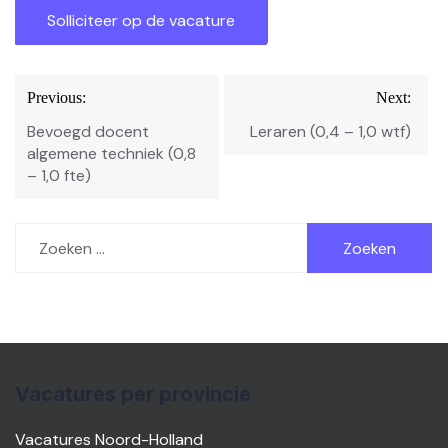
Bericht
Previous:
Next:
navigatie
Bevoegd docent
Leraren (0,4 – 1,0 wtf)
algemene techniek (0,8
– 1,0 fte)
Zoeken
naar:
Vacatures per provincie
Vacatures Noord-Holland