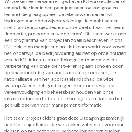
Wij zoeken een ervaren en gedreven ICT-projectleider of
iemand die daar in een paar jaar naartoe kan groeien.
Iemand die graag op een betekenisvolle manier, wil
bijdragen aan onderwijsontwikkeling. Je maakt samen
met 3 andere projectleiders onderdeel uit van het team
“Innovatie, projecten en verbeteren”. Dit team werkt aan
een programma van projecten zoals beschreven in ons
ICT-beleid en meerjarenplan. Het team werkt voor zowel
het onderwijs, de bedrijfsvoering als het op orde houden
van de ICT-infrastructuur. Belangrijke thema’s zijn: de
verbetering van onze dienstverlening aan scholen door
optimale inrichting van applicaties en processen, de
rationalisatie van het applicatielandschap, de wijze
waarop AI een plek gaat krijgen in het onderwijs, de
vereenvoudiging en beheersbaar houden van onze
infrastructuur en het op orde brengen van data en het
gebruik daarvan voor managementinformatie.
Het team projectleiders gaat deze uitdagen gezamenlijk
aan. De projectleider die we zoeken zal zich bij voorkeur
richten op projecten voor verbetering en vernieuwing