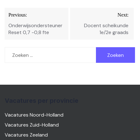
Bericht
Previous:
Next:
navigatie
Onderwijsondersteuner
Docent scheikunde
Reset 0,7 -0,8 fte
1e/2e graads
Zoeken
naar:
Vacatures per provincie
Vacatures Noord-Holland
Vacatures Zuid-Holland
Vacatures Zeeland