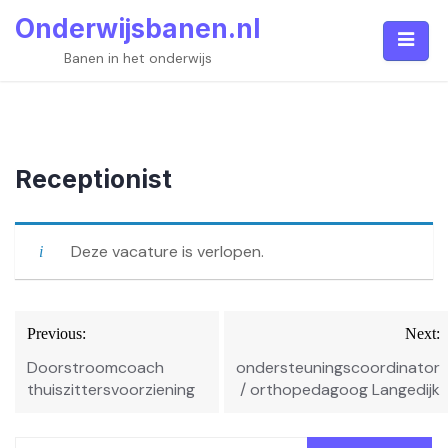
Skip
Onderwijsbanen.nl
to
content
Banen in het onderwijs
Receptionist
Deze vacature is verlopen.
Bericht
Previous:
Next:
navigatie
Doorstroomcoach
ondersteuningscoordinator
thuiszittersvoorziening
/ orthopedagoog Langedijk
Zoeken