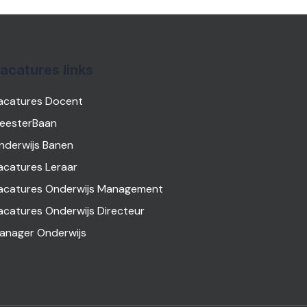
acatures links
acatures Docent
eesterBaan
nderwijs Banen
acatures Leraar
acatures Onderwijs Management
acatures Onderwijs Directeur
anager Onderwijs