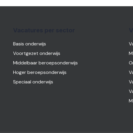
Vacatures per sector
V
Basis onderwijs
V
Voortgezet onderwijs
M
Middelbaar beroepsonderwijs
O
Hoger beroepsonderwijs
V
Speciaal onderwijs
V
V
M