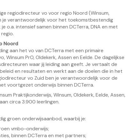
ge regiodirecteur vo voor regio Noord (Winsum,
ben je verantwoordelijk voor het toekomstbestendig
je o.a. intensief samen binnen DCTerra, DNA en met
regio.
vo Noord
eiding aan het vo van DCTerra met een primaire
o, Winsum PrO, Oldekerk, Assen en Eelde. De dagelijkse
directeuren waar jij leiding aan geeft. Je vertaalt de
eleid en resultaten en werkt aan de doelen die in het
iodirecteur vo Zuid ben je verantwoordelijk voor de
 het voortgezet onderwijs binnen DCTerra.
nsum Praktijkonderwijs, Winsum, Oldekerk, Eelde, Assen,
an circa 3.900 leerlingen.
ig groen onderwijsaanbod, waarbij je:
 groen vmbo-onderwijs;
ties, binnen DCTerra en met partners;