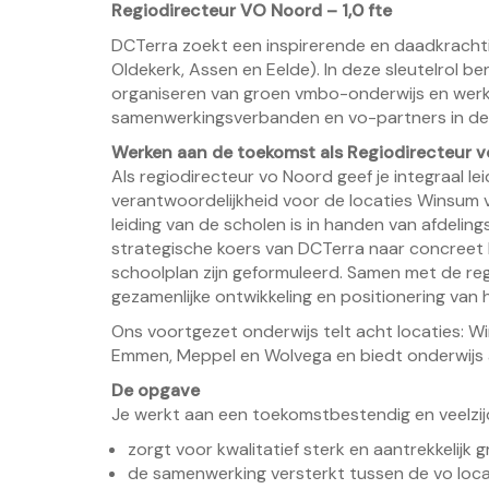
Regiodirecteur VO Noord – 1,0 fte
DCTerra zoekt een inspirerende en daadkrachti
Oldekerk, Assen en Eelde). In deze sleutelrol 
organiseren van groen vmbo-onderwijs en werk 
samenwerkingsverbanden en vo-partners in de 
Werken aan de toekomst als Regiodirecteur 
Als regiodirecteur vo Noord geef je integraal l
verantwoordelijkheid voor de locaties Winsum v
leiding van de scholen is in handen van afdelings
strategische koers van DCTerra naar concreet b
schoolplan zijn geformuleerd. Samen met de reg
gezamenlijke ontwikkeling en positionering van
Ons voortgezet onderwijs telt acht locaties: Wi
Emmen, Meppel en Wolvega en biedt onderwijs a
De opgave
Je werkt aan een toekomstbestendig en veelzijd
zorgt voor kwalitatief sterk en aantrekkelijk
de samenwerking versterkt tussen de vo loca