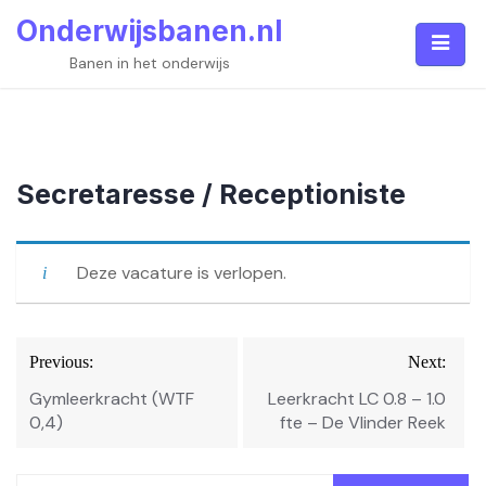
Skip
Onderwijsbanen.nl
to
content
Banen in het onderwijs
Secretaresse / Receptioniste
Deze vacature is verlopen.
Bericht
Previous:
Next:
navigatie
Gymleerkracht (WTF
Leerkracht LC 0.8 – 1.0
0,4)
fte – De Vlinder Reek
Zoeken