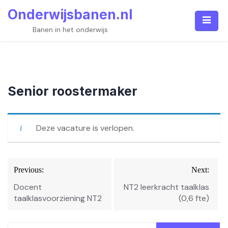
Skip
Onderwijsbanen.nl
to
content
Banen in het onderwijs
Senior roostermaker
Deze vacature is verlopen.
Bericht
Previous:
Next:
navigatie
Docent
NT2 leerkracht taalklas
taalklasvoorziening NT2
(0,6 fte)
Zoeken