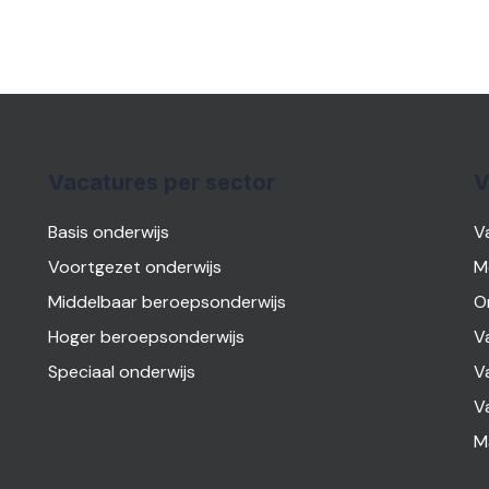
Vacatures per sector
V
Basis onderwijs
V
Voortgezet onderwijs
M
Middelbaar beroepsonderwijs
O
Hoger beroepsonderwijs
V
Speciaal onderwijs
V
V
M