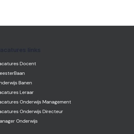
acatures links
acatures Docent
eesterBaan
nderwijs Banen
acatures Leraar
acatures Onderwijs Management
acatures Onderwijs Directeur
anager Onderwijs