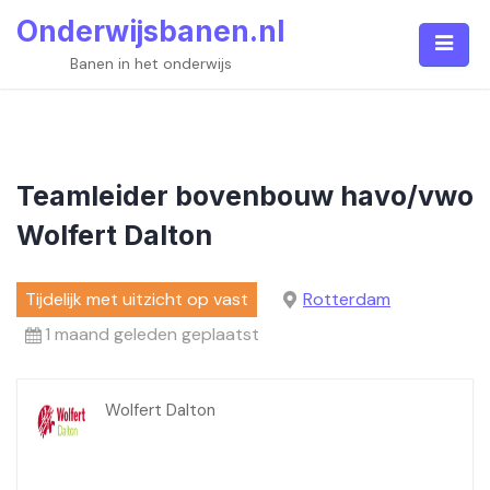
Skip
Onderwijsbanen.nl
to
content
Banen in het onderwijs
Teamleider bovenbouw havo/vwo
Wolfert Dalton
Tijdelijk met uitzicht op vast
Rotterdam
1 maand geleden geplaatst
Wolfert Dalton