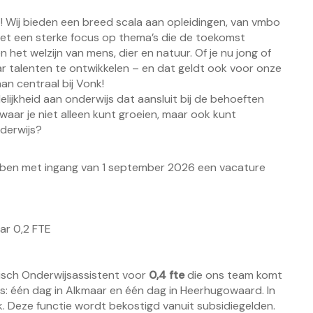
t! Wij bieden een breed scala aan opleidingen, van vmbo
met een sterke focus op thema’s die de toekomst
het welzijn van mens, dier en natuur. Of je nu jong of
ar talenten te ontwikkelen – en dat geldt ook voor onze
n centraal bij Vonk!
ijkheid aan onderwijs dat aansluit bij de behoeften
aar je niet alleen kunt groeien, maar ook kunt
derwijs?
ben met ingang van 1 september 2026 een vacature
aar 0,2 FTE
nisch Onderwijsassistent voor
0,4 fte
die ons team komt
es: één dag in Alkmaar en één dag in Heerhugowaard. In
ek. Deze functie wordt bekostigd vanuit subsidiegelden.