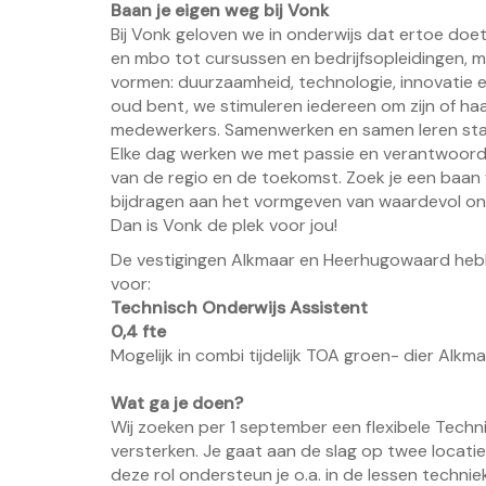
Baan je eigen weg bij Vonk
Bij Vonk geloven we in onderwijs dat ertoe doe
en mbo tot cursussen en bedrijfsopleidingen, 
vormen: duurzaamheid, technologie, innovatie en 
oud bent, we stimuleren iedereen om zijn of ha
medewerkers. Samenwerken en samen leren staa
Elke dag werken we met passie en verantwoordel
van de regio en de toekomst. Zoek je een baan w
bijdragen aan het vormgeven van waardevol on
Dan is Vonk de plek voor jou!
De vestigingen Alkmaar en Heerhugowaard heb
voor:
Technisch Onderwijs Assistent
0,4 fte
Mogelijk in combi tijdelijk TOA groen- dier Alkm
Wat ga je doen?
Wij zoeken per 1 september een flexibele Tech
versterken. Je gaat aan de slag op twee locati
deze rol ondersteun je o.a. in de lessen techni