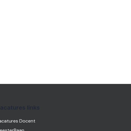
acatures links
acatures Docent
eesterBaan