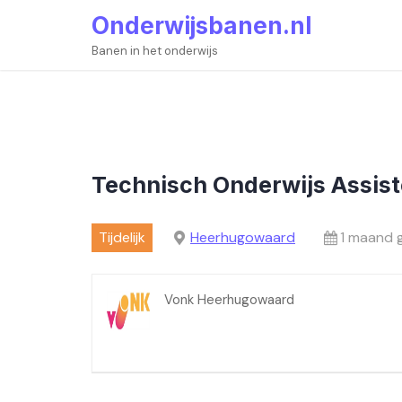
Skip
Onderwijsbanen.nl
to
content
Banen in het onderwijs
Technisch Onderwijs Assist
Tijdelijk
Heerhugowaard
1 maand 
Vonk Heerhugowaard