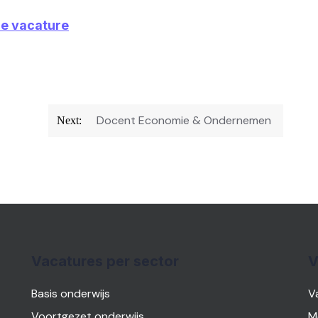
ze vacature
Docent Economie & Ondernemen
Next:
Vacatures per sector
V
Basis onderwijs
V
Voortgezet onderwijs
M