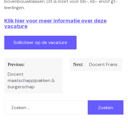
bovenbouwklassen. Dit is inzet voor bb-, kb- en/of gt-
leerlingen.
Klik hier voor meer informatie over deze
vacature
Bericht
Docent Frans
Previous:
Next:
navigatie
Docent
maatschappijvakken &
burgerschap
Zoeken
naar: