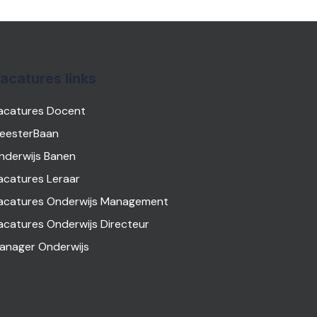
acatures links
acatures Docent
eesterBaan
nderwijs Banen
acatures Leraar
acatures Onderwijs Management
acatures Onderwijs Directeur
anager Onderwijs