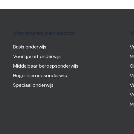
Vacatures per sector
V
Basis onderwijs
V
Voortgezet onderwijs
M
Middelbaar beroepsonderwijs
O
Hoger beroepsonderwijs
V
Speciaal onderwijs
V
V
M