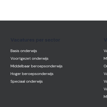
Vacatures per sector
V
Basis onderwijs
V
Voortgezet onderwijs
M
Middelbaar beroepsonderwijs
O
Hoger beroepsonderwijs
V
Speciaal onderwijs
V
V
M