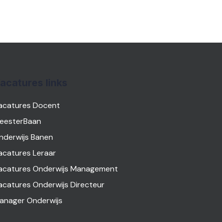
acatures links
acatures Docent
eesterBaan
nderwijs Banen
acatures Leraar
acatures Onderwijs Management
acatures Onderwijs Directeur
anager Onderwijs