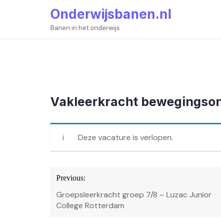
Skip
Onderwijsbanen.nl
to
content
Banen in het onderwijs
Vakleerkracht bewegingson
Deze vacature is verlopen.
Bericht
Previous:
navigatie
Groepsleerkracht groep 7/8 – Luzac Junior
College Rotterdam