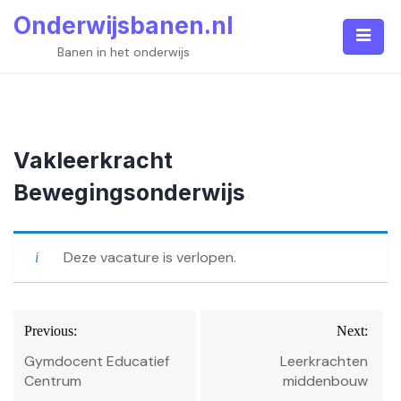
Skip
Onderwijsbanen.nl
to
content
Banen in het onderwijs
Vakleerkracht
Bewegingsonderwijs
Deze vacature is verlopen.
Bericht
Previous:
Next:
navigatie
Gymdocent Educatief
Leerkrachten
Centrum
middenbouw