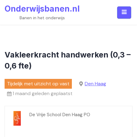
Skip
Onderwijsbanen.nl
to
content
Banen in het onderwijs
Vakleerkracht handwerken (0,3 –
0,6 fte)
Tijdelijk met uitzicht op vast
Den Haag
1 maand geleden geplaatst
De Vrije School Den Haag PO