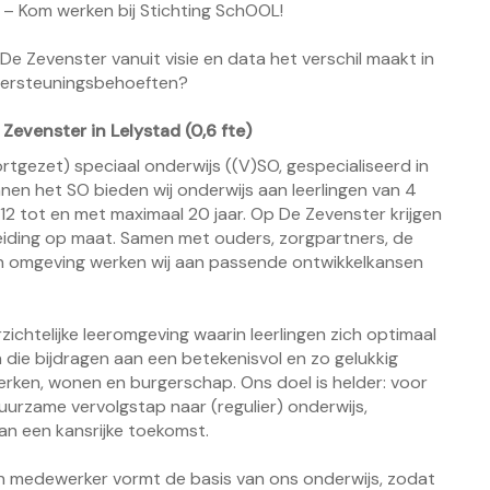
n – Kom werken bij Stichting SchOOL!
r De Zevenster vanuit visie en data het verschil maakt in
ndersteuningsbehoeften?
Zevenster in Lelystad (0,6
fte)
tgezet) speciaal onderwijs ((V)SO, gespecialiseerd in
nnen het SO bieden wij onderwijs aan leerlingen van 4
12 tot en met maximaal 20 jaar. Op De Zevenster krijgen
eleiding op maat. Samen met ouders, zorgpartners, de
en omgeving werken wij aan passende ontwikkelkansen
ichtelijke leeromgeving waarin leerlingen zich optimaal
die bijdragen aan een betekenisvol en zo gelukkig
werken, wonen en burgerschap. Ons doel is helder: voor
uurzame vervolgstap naar (regulier) onderwijs,
n een kansrijke toekomst.
en medewerker vormt de basis van ons onderwijs, zodat