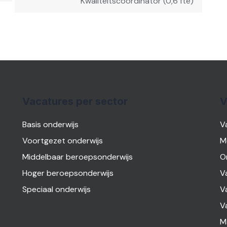
Kwaliteitscoördinator (0,6 fte)
Vacatures per sector
V
Basis onderwijs
V
Voortgezet onderwijs
M
Middelbaar beroepsonderwijs
O
Hoger beroepsonderwijs
V
Speciaal onderwijs
V
V
M