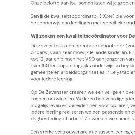
Onze belofte aan jou: samen laten wij je groeie
Ben jij de kwaliteitscoördinator (KC’er) die voo
het onderwijs aan leerlingen met specifieke o
Wij zoeken een kwaliteitscoördinator voor De 
De Zevenster is een openbare school voor (voor
onderwijs aan zeer moeilijk lerende kinderen. Bi
tot 12 jaar en binnen het VSO aan jongeren van 
ruim 150 leerlingen dagelijks onderwijs en beg
gemeente en arbeidsorganisaties in Lelystad 
voor iedere leerling.
Op De Zevenster creëren we een veilige en overz
kunnen ontwikkelen. We leren hen vaardigheden 
mogelijk leven en bereiden hen voor op leren, 
iedere leerling realiseren we een passende en d
dagbesteding of arbeid. Zo werken we samen aa
Een sterke vertrouwensrelatie tussen leerling 