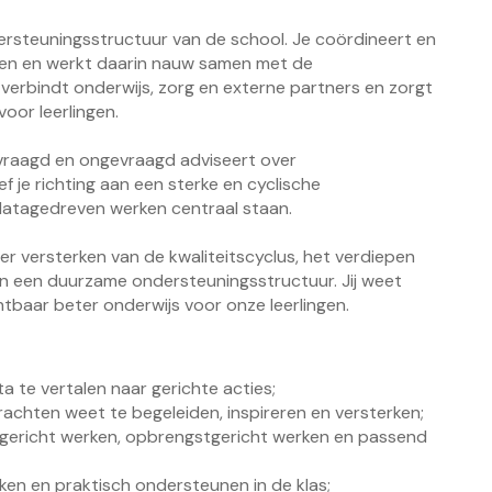
ersteuningsstructuur van de school. Je coördineert en
gen en werkt daarin nauw samen met de
erbindt onderwijs, zorg en externe partners en zorgt
oor leerlingen.
evraagd en ongevraagd adviseert over
f je richting aan een sterke en cyclische
 datagedreven werken centraal staan.
r versterken van de kwaliteitscyclus, het verdiepen
n een duurzame ondersteuningsstructuur. Jij weet
htbaar beter onderwijs voor onze leerlingen.
a te vertalen naar gerichte acties;
rachten weet te begeleiden, inspireren en versterken;
gsgericht werken, opbrengstgericht werken en passend
ken en praktisch ondersteunen in de klas;