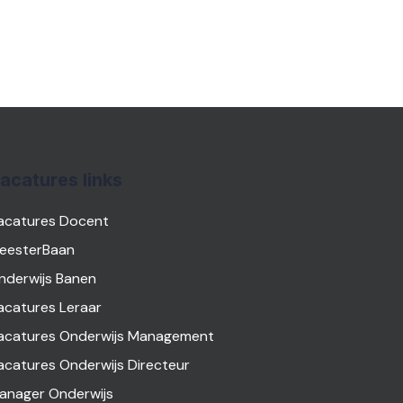
acatures links
acatures Docent
eesterBaan
nderwijs Banen
acatures Leraar
acatures Onderwijs Management
acatures Onderwijs Directeur
anager Onderwijs