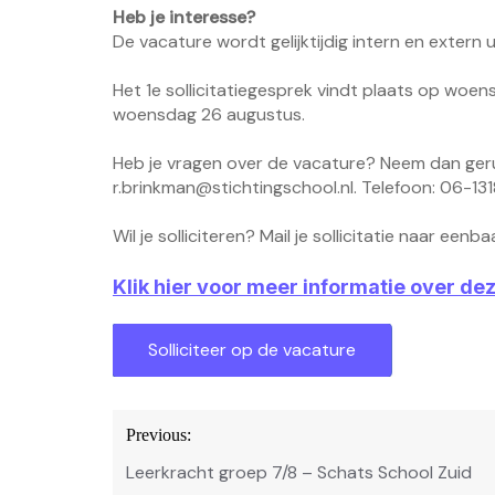
Heb je interesse?
De vacature wordt gelijktijdig intern en extern
Het 1e sollicitatiegesprek vindt plaats op woen
woensdag 26 augustus.
Heb je vragen over de vacature? Neem dan ger
r.brinkman@stichtingschool.nl
. Telefoon: 06-13
Wil je solliciteren? Mail je sollicitatie naar
eenbaa
Klik hier voor meer informatie over de
Bericht
Previous:
navigatie
Leerkracht groep 7/8 – Schats School Zuid