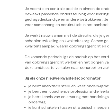
Je neemt een centrale positie in binnen de ond
bewaakt passende ondersteuning voor leerlin
gedragsdeskundige en andere betrokkenen. Je v
voor samenhang en continuïteit in het aanbod v
Je werkt nauw samen met de directie, die je g
schoolontwikkeling en kwaliteitszorg. Samen gee
kwaliteitsaanpak, waarin opbrengstgericht en
De komende periode ligt de nadruk op het verde
van opbrengstgericht werken en het borgen va
deze ambities te vertalen naar concreet en zic
Jij als onze nieuwe kwaliteitscoördinator
je bent analytisch sterk en weet onderwijsdat
je bent een coachende professional die leerk
je hebt kennis van en ervaring met handelin
onderwijs;
je kunt schakelen tussen strategisch meeden