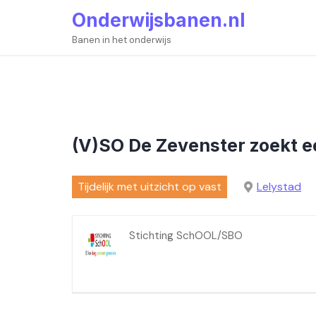
Skip
Onderwijsbanen.nl
to
content
Banen in het onderwijs
(V)SO De Zevenster zoekt ee
Tijdelijk met uitzicht op vast
Lelystad
Stichting SchOOL/SBO