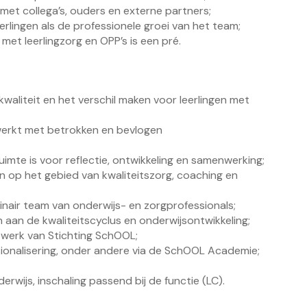
et collega’s, ouders en externe partners;
erlingen als de professionele groei van het team;
 met leerlingzorg en OPP’s is een pré.
kwaliteit en het verschil maken voor leerlingen met
werkt met betrokken en bevlogen
uimte is voor reflectie, ontwikkeling en samenwerking;
en op het gebied van kwaliteitszorg, coaching en
inair team van onderwijs- en zorgprofessionals;
 aan de kwaliteitscyclus en onderwijsontwikkeling;
twerk van Stichting SchOOL;
sionalisering, onder andere via de SchOOL Academie;
wijs, inschaling passend bij de functie (LC).