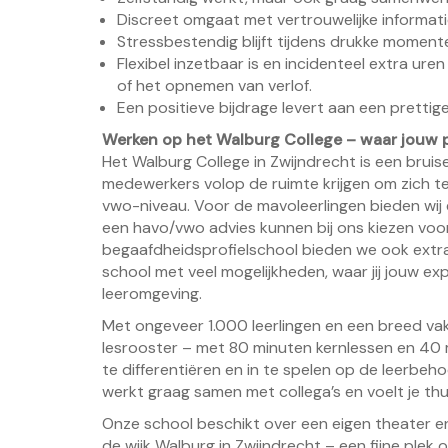
Discreet omgaat met vertrouwelijke informati
Stressbestendig blijft tijdens drukke momente
Flexibel inzetbaar is en incidenteel extra ure
of het opnemen van verlof.
Een positieve bijdrage levert aan een prettig
Werken op het Walburg College – waar jouw p
Het Walburg College in Zwijndrecht is een bruis
medewerkers volop de ruimte krijgen om zich t
vwo-niveau. Voor de mavoleerlingen bieden wij 
een havo/vwo advies kunnen bij ons kiezen voor
begaafdheidsprofielschool bieden we ook extra
school met veel mogelijkheden, waar jij jouw ex
leeromgeving.
Met ongeveer 1.000 leerlingen en een breed vakk
lesrooster – met 80 minuten kernlessen en 40 m
te differentiëren en in te spelen op de leerbeho
werkt graag samen met collega’s en voelt je thu
Onze school beschikt over een eigen theater en
de wijk Walburg in Zwijndrecht – een fijne plek 