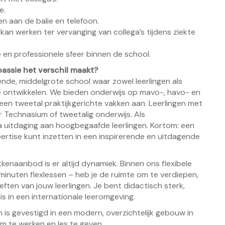
e.
n aan de balie en telefoon.
n kan werken ter vervanging van collega’s tijdens ziekte
e en professionele sfeer binnen de school.
assie het verschil maakt?
ende, middelgrote school waar zowel leerlingen als
e ontwikkelen. We bieden onderwijs op mavo-, havo- en
een tweetal praktijkgerichte vakken aan. Leerlingen met
 Technasium of tweetalig onderwijs. Als
 uitdaging aan hoogbegaafde leerlingen. Kortom: een
pertise kunt inzetten in een inspirerende en uitdagende
enaanbod is er altijd dynamiek. Binnen ons flexibele
inuten flexlessen – heb je de ruimte om te verdiepen,
eften van jouw leerlingen. Je bent didactisch sterk,
is in een internationale leeromgeving.
 is gevestigd in een modern, overzichtelijk gebouw in
om te werken en les te geven.