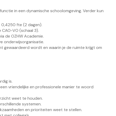
e functie in een dynamische schoolomgeving. Verder kun
n 0,4250 fte (2 dagen).
e CAO-VO (schaal 3).
 via de OZHW Academie.
e onderwijsorganisatie.
ht gewaardeerd wordt en waarin je de ruimte krijgt om
dig is.
 een vriendelijke en professionele manier te woord
rzicht weet te houden.
verschillende systemen.
kzaamheden en prioriteiten weet te stellen.
t met collega’s.