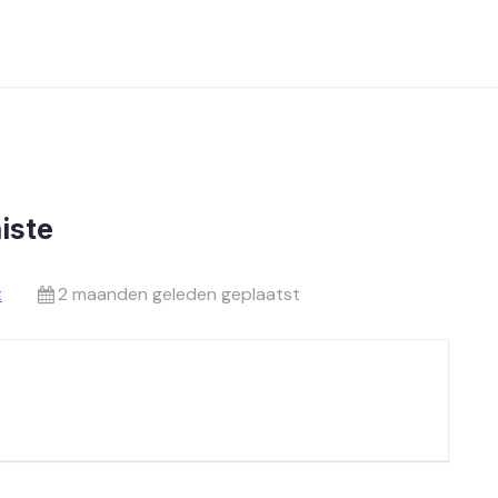
iste
t
2 maanden geleden geplaatst