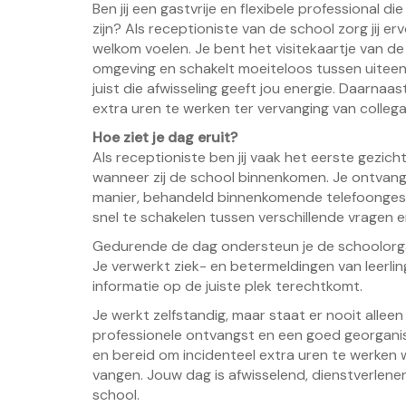
Ben jij een gastvrije en flexibele professional 
zijn? Als receptioniste van de school zorg jij er
welkom voelen. Je bent het visitekaartje van d
omgeving en schakelt moeiteloos tussen uitee
juist die afwisseling geeft jou energie. Daarnaas
extra uren te werken ter vervanging van collega
Hoe ziet je dag eruit?
Als receptioniste ben jij vaak het eerste gezicht
wanneer zij de school binnenkomen. Je ontvangt
manier, behandeld binnenkomende telefoonges
snel te schakelen tussen verschillende vragen en
Gedurende de dag ondersteun je de schoolorga
Je verwerkt ziek- en betermeldingen van leerl
informatie op de juiste plek terechtkomt.
Je werkt zelfstandig, maar staat er nooit alleen
professionele ontvangst en een goed georganise
en bereid om incidenteel extra uren te werken 
vangen. Jouw dag is afwisselend, dienstverlene
school.