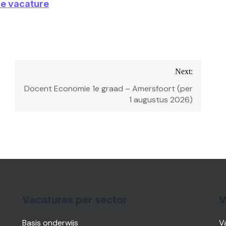
ze vacature
Next:
Docent Economie 1e graad – Amersfoort (per
1 augustus 2026)
Vacatures per sector
V
Basis onderwijs
V