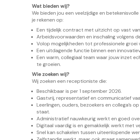
Wat bieden wij?
We bieden jou een veelzijdige en betekenisvoll
je rekenen op:
Een tijdelijk contract met uitzicht op vast va
Arbeidsvoorwaarden en inschaling volgens d
Volop mogelijkheden tot professionele groei
Een uitdagende functie binnen een innovatiev
Een warm, collegiaal team waar jouw inzet ec
te groeien.
Wie zoeken wij?
Wij zoeken een receptioniste die:
Beschikbaar is per 1 september 2026.
Gastvrij, representatief en communicatief vaar
Leerlingen, ouders, bezoekers en collega’s op
staat.
Administratief nauwkeurig werkt en goed ove
Digitaal vaardig is en gemakkelijk werkt met 
Snel kan schakelen tussen uiteenlopende wer
Zelfstandig werkt, maar ook graag samenwerk