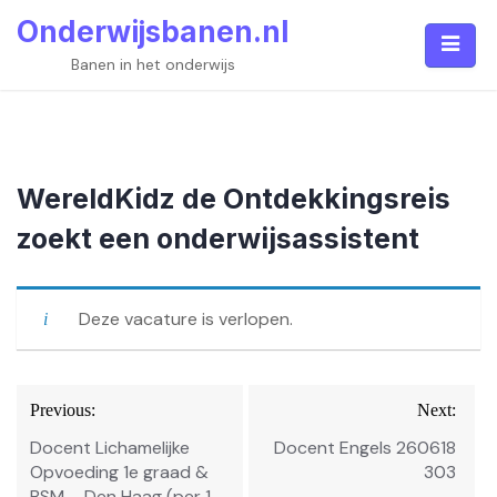
Skip
Onderwijsbanen.nl
to
content
Banen in het onderwijs
WereldKidz de Ontdekkingsreis
zoekt een onderwijsassistent
Deze vacature is verlopen.
Bericht
Previous:
Next:
navigatie
Docent Lichamelijke
Docent Engels 260618
Opvoeding 1e graad &
303
BSM – Den Haag (per 1