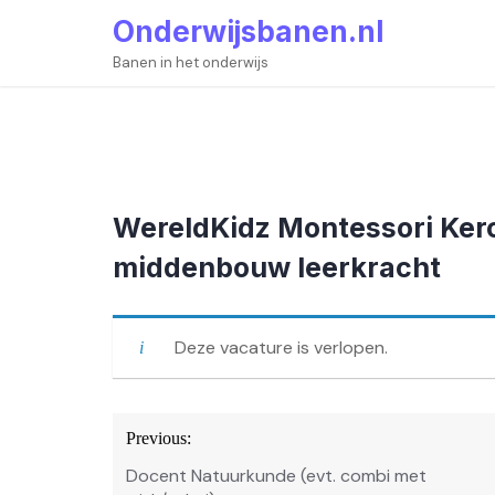
Skip
Onderwijsbanen.nl
to
content
Banen in het onderwijs
WereldKidz Montessori Ker
middenbouw leerkracht
Deze vacature is verlopen.
Bericht
Previous:
navigatie
Docent Natuurkunde (evt. combi met