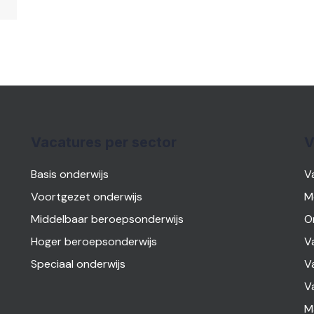
Vacatures per sector
V
Basis onderwijs
V
Voortgezet onderwijs
M
Middelbaar beroepsonderwijs
O
Hoger beroepsonderwijs
V
Speciaal onderwijs
V
V
M