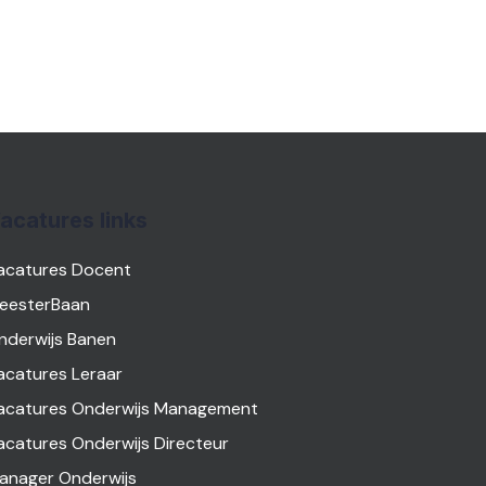
acatures links
acatures Docent
eesterBaan
nderwijs Banen
acatures Leraar
acatures Onderwijs Management
acatures Onderwijs Directeur
anager Onderwijs