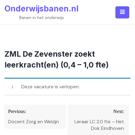
Skip
Onderwijsbanen.nl
to
content
Banen in het onderwijs
ZML De Zevenster zoekt
leerkracht(en) (0,4 – 1,0 fte)
Deze vacature is verlopen.
Bericht
Previous:
Next:
navigatie
Docent Zorg en Welzijn
Leraar LC 2.0 fte – Het
Dok Eindhoven