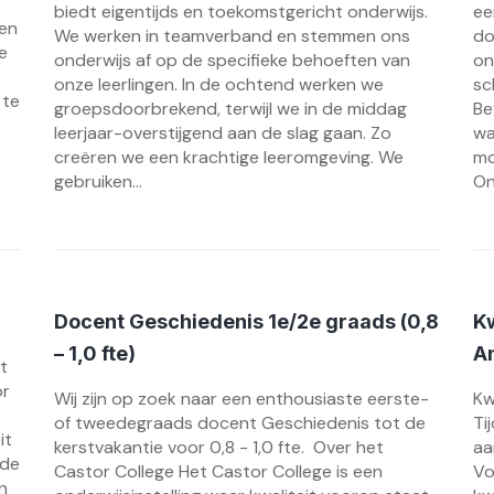
biedt eigentijds en toekomstgericht onderwijs.
ee
 en
We werken in teamverband en stemmen ons
do
e
onderwijs af op de specifieke behoeften van
on
onze leerlingen. In de ochtend werken we
sc
 te
groepsdoorbrekend, terwijl we in de middag
Be
leerjaar-overstijgend aan de slag gaan. Zo
wa
creëren we een krachtige leeromgeving. We
mo
gebruiken...
On
Docent Geschiedenis 1e/2e graads (0,8
Kw
– 1,0 fte)
An
t
or
Wij zijn op zoek naar een enthousiaste eerste-
Kw
of tweedegraads docent Geschiedenis tot de
Ti
it
kerstvakantie voor 0,8 - 1,0 fte. Over het
aa
nde
Castor College Het Castor College is een
Vo
n