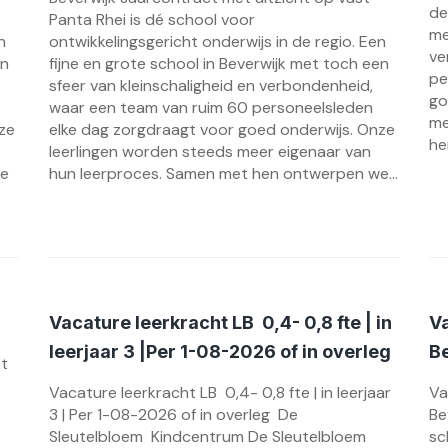
de
Panta Rhei is dé school voor
me
n
ontwikkelingsgericht onderwijs in de regio. Een
ve
en
fijne en grote school in Beverwijk met toch een
pe
sfeer van kleinschaligheid en verbondenheid,
go
waar een team van ruim 60 personeelsleden
me
ze
elke dag zorgdraagt voor goed onderwijs. Onze
he
leerlingen worden steeds meer eigenaar van
we
hun leerproces. Samen met hen ontwerpen we...
Vacature leerkracht LB 0,4- 0,8 fte | in
Va
leerjaar 3 |Per 1-08-2026 of in overleg
B
et
Vacature leerkracht LB 0,4- 0,8 fte | in leerjaar
Va
3 | Per 1-08-2026 of in overleg De
Be
Sleutelbloem Kindcentrum De Sleutelbloem
sc