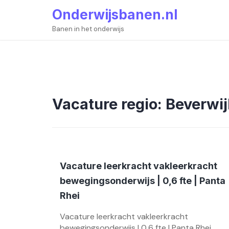
Skip
Onderwijsbanen.nl
to
content
Banen in het onderwijs
Vacature regio:
Beverwij
Vacature leerkracht vakleerkracht
bewegingsonderwijs | 0,6 fte | Panta
Rhei
Vacature leerkracht vakleerkracht
bewegingsonderwijs | 0,6 fte | Panta Rhei