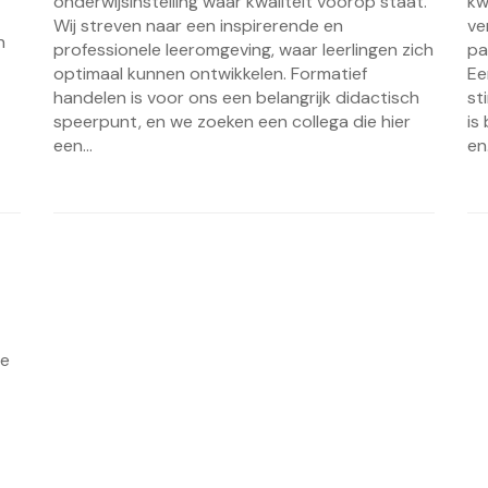
onderwijsinstelling waar kwaliteit voorop staat.
kw
Wij streven naar een inspirerende en
ve
h
professionele leeromgeving, waar leerlingen zich
pa
optimaal kunnen ontwikkelen. Formatief
Ee
handelen is voor ons een belangrijk didactisch
st
speerpunt, en we zoeken een collega die hier
is
een...
en.
De