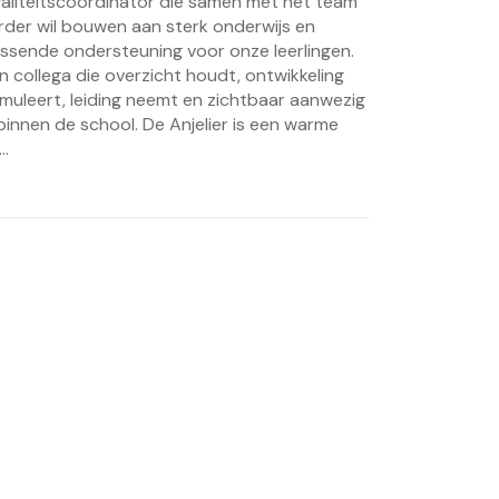
aliteitscoördinator die samen met het team
rder wil bouwen aan sterk onderwijs en
ssende ondersteuning voor onze leerlingen.
n collega die overzicht houdt, ontwikkeling
imuleert, leiding neemt en zichtbaar aanwezig
 binnen de school. De Anjelier is een warme
..