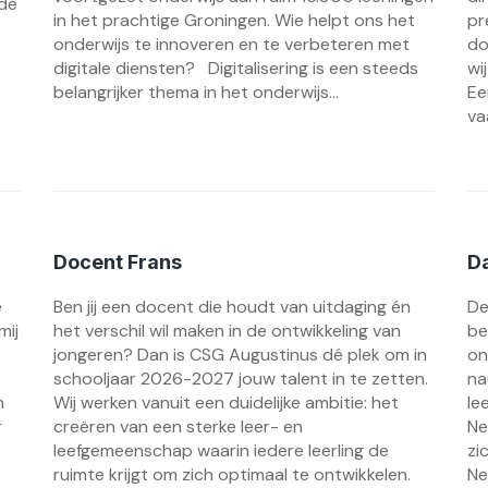
 de
in het prachtige Groningen. Wie helpt ons het
pr
onderwijs te innoveren en te verbeteren met
do
digitale diensten? Digitalisering is een steeds
wi
belangrijker thema in het onderwijs...
Ee
vaa
Docent Frans
Da
e
Ben jij een docent die houdt van uitdaging én
De
mij
het verschil wil maken in de ontwikkeling van
be
jongeren? Dan is CSG Augustinus dé plek om in
on
schooljaar 2026-2027 jouw talent in te zetten.
na
n
Wij werken vanuit een duidelijke ambitie: het
le
r
creëren van een sterke leer- en
Ne
leefgemeenschap waarin iedere leerling de
zi
ruimte krijgt om zich optimaal te ontwikkelen.
Ne