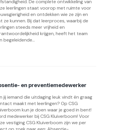
lfstandigheid. De complete ontwikkeling van
ze leerlingen staat voorop met ruimte voor
euwsgierigheid en ontdekken wie ze zijn en
t ze kunnen. Bij dat leerproces, waarbij de
erlingen steeds meer vrijheid en
rantwoordelijkheid krijgen, heeft het team
n begeleidende...
bsentie- en preventiemedewerker
n jij iemand die uitdaging leuk vindt én graag
ntact maakt met leerlingen? Op CSG
uiverboom kun je doen waar je goed in bent!
rd medewerker bij CSG Kluiverboom! Voor
ze vestiging CSG Kluiverboom zijn we per
rect op zoek naar een: Absentie-