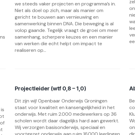
ze
we steeds vaker projecten en programma’s in.
on
Niet als doel op zich, maar als manier om
ni
gericht te bouwen aan vernieuwing en
wa
samenwerking binnen DNA. Die beweging is al
le
volop gaande. Tegelijk vraagt de groei om meer
ve
ans
samenhang, scherpere keuzes en een manier
ee
van werken die echt helpt om impact te
realiseren op...
Projectleider (wtf 0,8 – 1,0)
A
Dit zijn wij! Openbaar Onderwijs Groningen
Be
staat voor kwaliteit en kansengelijkheid in het
co
is
onderwijs. Met ruim 2.000 medewerkers op 36
Kl
ot
scholen wordt daar dagelijks hard aan gewerkt.
Wo
 of
Wij verzorgen basisonderwijs, speciaal en
on
at
voortgezet onderwijs aan ruim 16.000 leerlingen
di