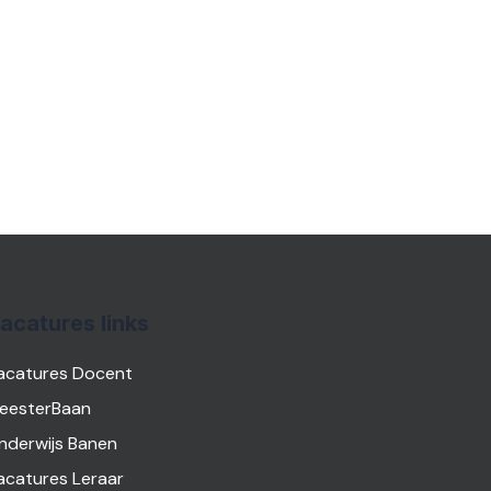
acatures links
acatures Docent
eesterBaan
nderwijs Banen
acatures Leraar