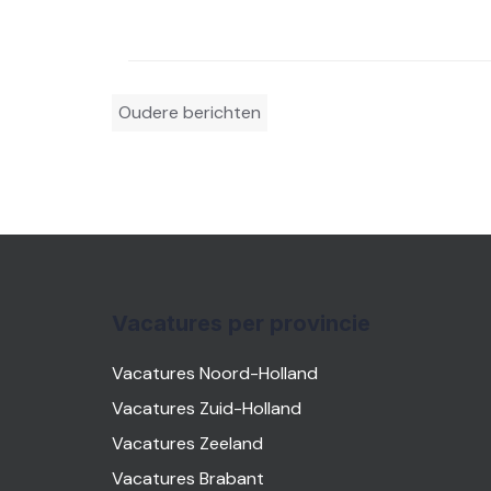
Berichtennavigatie
Oudere berichten
Vacatures per provincie
Vacatures Noord-Holland
Vacatures Zuid-Holland
Vacatures Zeeland
Vacatures Brabant