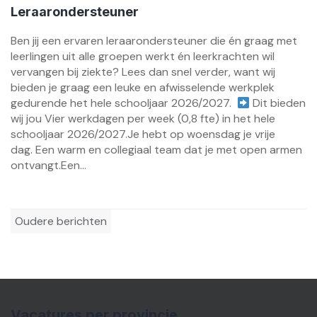
Leraarondersteuner
Ben jij een ervaren leraarondersteuner die én graag met
leerlingen uit alle groepen werkt én leerkrachten wil
vervangen bij ziekte? Lees dan snel verder, want wij
bieden je graag een leuke en afwisselende werkplek
gedurende het hele schooljaar 2026/2027.
Dit bieden
wij jou Vier werkdagen per week (0,8 fte) in het hele
schooljaar 2026/2027.Je hebt op woensdag je vrije
dag. Een warm en collegiaal team dat je met open armen
ontvangt.Een...
Berichtennavigatie
Oudere berichten
Vacatures per provincie