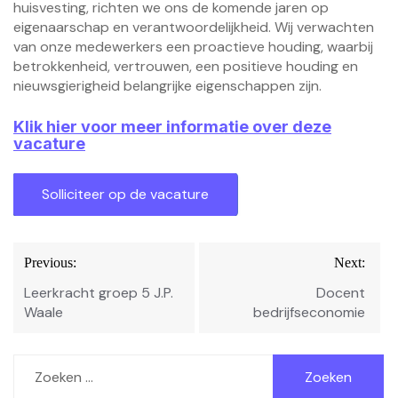
huisvesting, richten we ons de komende jaren op
eigenaarschap en verantwoordelijkheid. Wij verwachten
van onze medewerkers een proactieve houding, waarbij
betrokkenheid, vertrouwen, een positieve houding en
nieuwsgierigheid belangrijke eigenschappen zijn.
Klik hier voor meer informatie over deze
vacature
Bericht
Previous:
Next:
navigatie
Leerkracht groep 5 J.P.
Docent
Waale
bedrijfseconomie
Zoeken
naar: