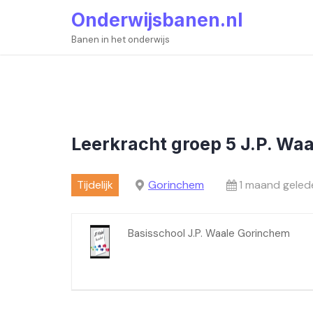
Skip
Onderwijsbanen.nl
to
content
Banen in het onderwijs
Leerkracht groep 5 J.P. Waa
Tijdelijk
Gorinchem
1 maand geled
Basisschool J.P. Waale Gorinchem