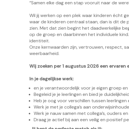
“Samen elke dag een stap vooruit naar de wer
Wil jij werken op een plek waar kinderen écht 
waar de kinderen centraal staan, dan is dit de p
zien. Met dat zien begint het daadwerkelijke be
op de groep en daarbinnen het individuele kind
identiteit.
Onze kernwaarden zijn, vertrouwen, respect, sam
weerbaarheid.
Wij zoeken per 1 augustus 2026 een ervaren e
In je dagelijkse werk:
en je verantwoordelijk voor je eigen groep en 
Begeleid je je leerlingen en bied je duidelijkhei
Heb je oog voor verschillen tussen leerlingen
Werk je met je collega’s aan onderwijsinhoude
Werk je nauw samen met collega’s, ouders en
Draag je actief bij aan een veilig en positief 
Jij bent de perfecte match als jij: