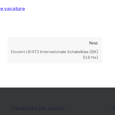
ze vacature
Next:
Docent LB NT2 Internationale Schakelklas (ISK)
(0,8 fte)
Vacatures per sector
V