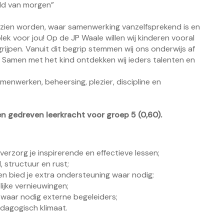
eld van morgen”
gezien worden, waar samenwerking vanzelfsprekend is en
lek voor jou! Op de JP Waale willen wij kinderen vooral
grijpen. Vanuit dit begrip stemmen wij ons onderwijs af
. Samen met het kind ontdekken wij ieders talenten en
enwerken, beheersing, plezier, discipline en
n gedreven leerkracht voor groep 5 (0,60).
verzorg je inspirerende en effectieve lessen;
d, structuur en rust;
 en bied je extra ondersteuning waar nodig;
lijke vernieuwingen;
 waar nodig externe begeleiders;
pedagogisch klimaat.