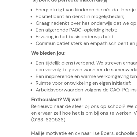
Energie krijgt van kinderen die nét dat beet
Positief bent én denkt in mogelijkheden;
Graag nadenkt over het onderwijs dat we op 
Een afgeronde PABO-opleiding hebt;
Ervaring in het basisonderwijs hebt;
Communicatief sterk en empathisch bent en j
We bieden jou:
Een tijdelijk dienstverband. We streven ern
een vervolg te geven wanneer de samenwerki
Een inspirerende en warme werkomgeving bin
Ruimte voor ontwikkeling en eigen initiatief;
Arbeidsvoorwaarden volgens de CAO-PO, insc
Enthousiast
? Wij wel!
Benieuwd naar de sfeer bij ons op school? We 
en ervaar zelf hoe het is om bij ons te werken.
(0183-620536).
Mail je motivatie en cv naar Ilse Boers, schoollei