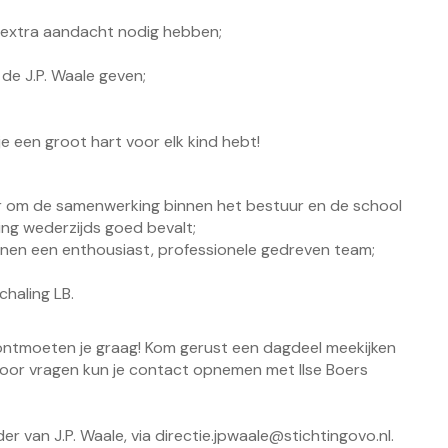
je extra aandacht nodig hebben;
de J.P. Waale geven;
e een groot hart voor elk kind hebt!
aar om de samenwerking binnen het bestuur en de school
ng wederzijds goed bevalt;
nen een enthousiast, professionele gedreven team;
haling LB.
ontmoeten je graag! Kom gerust een dagdeel meekijken
 Voor vragen kun je contact opnemen met Ilse Boers
der van J.P. Waale, via
directie.jpwaale@stichtingovo.nl
.